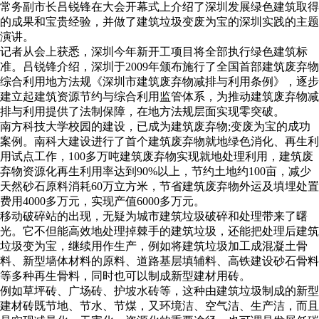
常务副市长吕锐锋在大会开幕式上介绍了深圳发展绿色建筑取得
的成果和宝贵经验，并做了建筑垃圾变废为宝的深圳实践的主题
演讲。
记者从会上获悉，深圳今年新开工项目将全部执行绿色建筑标
准。吕锐锋介绍，深圳于2009年颁布施行了全国首部建筑废弃物
综合利用地方法规《深圳市建筑废弃物减排与利用条例》，逐步
建立起建筑资源节约与综合利用监管体系，为推动建筑废弃物减
排与利用提供了法制保障，在地方法规层面实现零突破。
南方科技大学校园的建设，已成为建筑废弃物;变废为宝的成功
案例。南科大建设进行了首个建筑废弃物就地绿色消化、再生利
用试点工作，100多万吨建筑废弃物实现就地处理利用，建筑废
弃物资源化再生利用率达到90%以上，节约土地约100亩，减少
天然砂石原料消耗60万立方米，节省建筑废弃物外运及填埋处置
费用4000多万元，实现产值6000多万元。
移动破碎站的出现，无疑为城市建筑垃圾破碎和处理带来了曙
光。它不但能高效地处理掉棘手的建筑垃圾，还能把处理后建筑
垃圾变为宝，继续用作生产，例如将建筑垃圾加工成混凝土骨
料、新型墙体材料的原料、道路基层填辅料、高铁建设砂石骨料
等多种再生骨料，同时也可以制成新型建材用砖。
例如草坪砖、广场砖、护坡水砖等，这种由建筑垃圾制成的新型
建材砖既节地、节水、节煤，又环境洁、空气洁、生产洁，而且